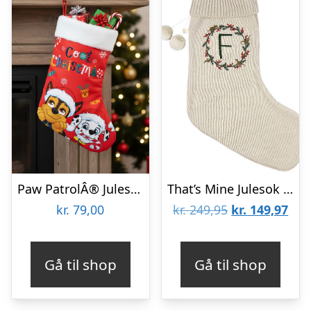
Paw PatrolÂ® Julesok
That’s Mine Julesok – Strik – F – Calle – Peyote
Den
De
kr.
79,00
kr.
249,95
kr.
149,97
oprindelige
aktu
pris
pris
Gå til shop
Gå til shop
var:
er:
kr. 249,95.
kr. 