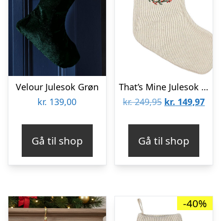
Velour Julesok Grøn
That’s Mine Julesok – Strik – P – Cam – Peyote
Den
De
kr.
139,00
kr.
249,95
kr.
149,97
oprindelige
aktu
pris
pris
Gå til shop
Gå til shop
var:
er:
kr. 249,95.
kr. 
-40%