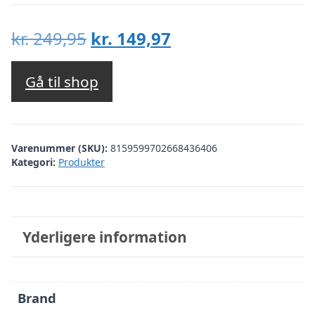
Den
Den
kr.
249,95
kr.
149,97
oprindelige
aktuelle
pris
pris
Gå til shop
var:
er:
kr. 249,95.
kr. 149,97.
Varenummer (SKU):
8159599702668436406
Kategori:
Produkter
Yderligere information
Brand